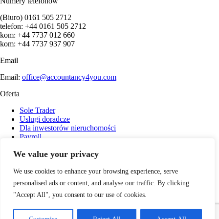
Numery telefonów
(Biuro) 0161 505 2712
telefon: +44 0161 505 2712
kom: +44 7737 012 660
kom: +44 7737 937 907
Email
Email:
office@accountancy4you.com
Oferta
Sole Trader
Usługi doradcze
Dla inwestorów nieruchomości
Payroll
Usługi księgowe
We value your privacy
Obsługa Spółki Ltd
Rozliczenia podatków w Anglii
We use cookies to enhance your browsing experience, serve
personalised ads or content, and analyse our traffic. By clicking
"Accept All", you consent to our use of cookies.