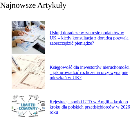
Najnowsze Artykuły
Usługi doradcze w zakresie podatków w
UK – kiedy konsultacja z doradcą pozwala
zaoszczędzić pieniądze?
Księgowość dla inwestorów nieruchomości
– jak prowadzić rozliczenia przy wynajmie
mieszkań w UK?
Rejestracja spółki LTD w Anglii – krok po
kroku dla polskich przedsiębiorców w 2026
roku