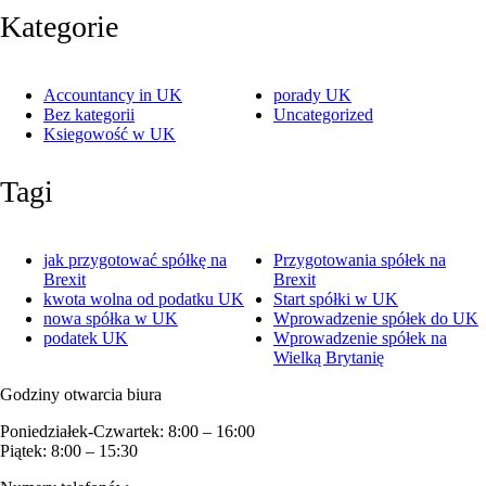
Kategorie
Accountancy in UK
porady UK
Bez kategorii
Uncategorized
Ksiegowość w UK
Tagi
jak przygotować spółkę na
Przygotowania spółek na
Brexit
Brexit
kwota wolna od podatku UK
Start spółki w UK
nowa spółka w UK
Wprowadzenie spółek do UK
podatek UK
Wprowadzenie spółek na
Wielką Brytanię
Godziny otwarcia biura
Poniedziałek-Czwartek: 8:00 – 16:00
Piątek: 8:00 – 15:30