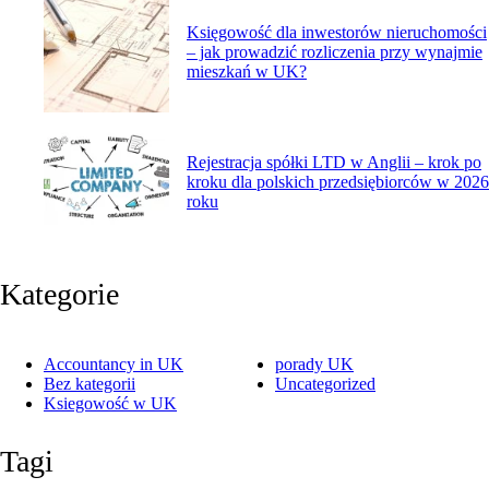
Księgowość dla inwestorów nieruchomości
– jak prowadzić rozliczenia przy wynajmie
mieszkań w UK?
Rejestracja spółki LTD w Anglii – krok po
kroku dla polskich przedsiębiorców w 2026
roku
Kategorie
Accountancy in UK
porady UK
Bez kategorii
Uncategorized
Ksiegowość w UK
Tagi