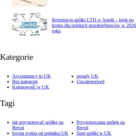
Rejestracja spółki LTD w Anglii – krok po
kroku dla polskich przedsiębiorców w 2026
roku
Kategorie
Accountancy in UK
porady UK
Bez kategorii
Uncategorized
Ksiegowość w UK
Tagi
jak przygotować spółkę na
Przygotowania spółek na
Brexit
Brexit
kwota wolna od podatku UK
Start spółki w UK