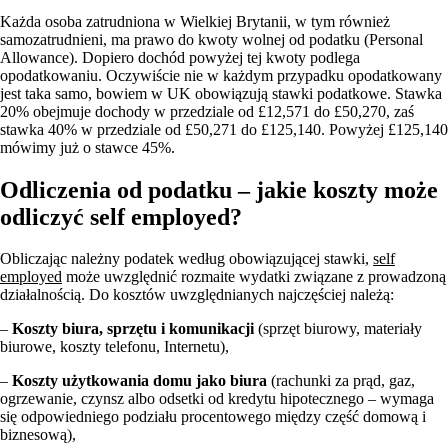
Każda osoba zatrudniona w Wielkiej Brytanii, w tym również
samozatrudnieni, ma prawo do kwoty wolnej od podatku (Personal
Allowance). Dopiero dochód powyżej tej kwoty podlega
opodatkowaniu. Oczywiście nie w każdym przypadku opodatkowany
jest taka samo, bowiem w UK obowiązują stawki podatkowe. Stawka
20% obejmuje dochody w przedziale od £12,571 do £50,270, zaś
stawka 40% w przedziale od £50,271 do £125,140. Powyżej £125,140
mówimy już o stawce 45%.
Odliczenia od podatku – jakie koszty może
odliczyć self employed?
Obliczając należny podatek według obowiązującej stawki,
self
employed
może uwzględnić rozmaite wydatki związane z prowadzoną
działalnością. Do kosztów uwzględnianych najczęściej należą:
–
Koszty biura, sprzętu i komunikacji
(sprzęt biurowy, materiały
biurowe, koszty telefonu, Internetu),
–
Koszty użytkowania domu jako biura
(rachunki za prąd, gaz,
ogrzewanie, czynsz albo odsetki od kredytu hipotecznego – wymaga
się odpowiedniego podziału procentowego między część domową i
biznesową),