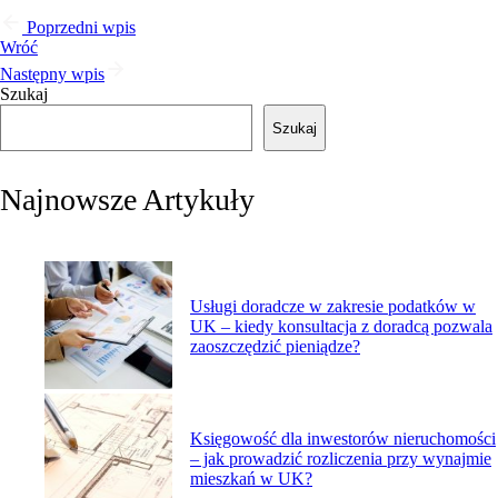
Poprzedni wpis
Wróć
Następny wpis
Szukaj
Szukaj
Najnowsze Artykuły
Usługi doradcze w zakresie podatków w
UK – kiedy konsultacja z doradcą pozwala
zaoszczędzić pieniądze?
Księgowość dla inwestorów nieruchomości
– jak prowadzić rozliczenia przy wynajmie
mieszkań w UK?