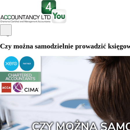
Blog
Czy można samodzielnie prowadzić księgow