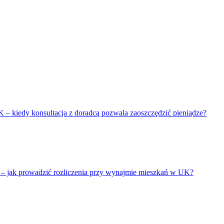
 – kiedy konsultacja z doradcą pozwala zaoszczędzić pieniądze?
– jak prowadzić rozliczenia przy wynajmie mieszkań w UK?