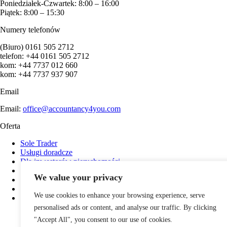
Poniedziałek-Czwartek: 8:00 – 16:00
Piątek: 8:00 – 15:30
Numery telefonów
(Biuro) 0161 505 2712
telefon: +44 0161 505 2712
kom: +44 7737 012 660
kom: +44 7737 937 907
Email
Email:
office@accountancy4you.com
Oferta
Sole Trader
Usługi doradcze
Dla inwestorów nieruchomości
Payroll
We value your privacy
Usługi księgowe
Obsługa Spółki Ltd
We use cookies to enhance your browsing experience, serve
Rozliczenia podatków w Anglii
personalised ads or content, and analyse our traffic. By clicking
"Accept All", you consent to our use of cookies.