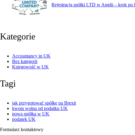
Rejestracja spółki LTD w Anglii – krok po
Kategorie
Accountancy in UK
Bez kategorii
Ksiegowość w UK
Tagi
jak przygotować spółkę na Brexit
kwota wolna od podatku UK
nowa spółka w UK
podatek UK
Formularz kontaktowy