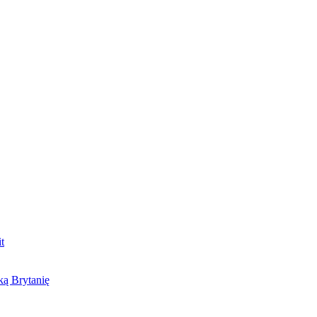
t
ą Brytanię