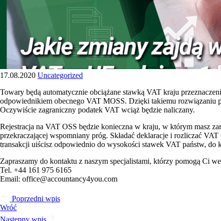
17.08.2020
Uncategorized
Towary będą automatycznie obciążane stawką VAT kraju przeznaczen
odpowiednikiem obecnego VAT MOSS. Dzięki takiemu rozwiązaniu prze
Oczywiście zagraniczny podatek VAT wciąż będzie naliczany.
Rejestracja na VAT OSS będzie konieczna w kraju, w którym masz zare
przekraczającej wspomniany próg. Składać deklaracje i rozliczać VAT
transakcji uiścisz odpowiednio do wysokości stawek VAT państw, do k
Zapraszamy do kontaktu z naszym specjalistami, którzy pomogą Ci we
Tel. +44 161 975 6165
Email: office@accountancy4you.com
Poprzedni wpis
Wróć
Następny wpis