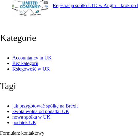
Rejestracja spółki LTD w Anglii – krok po
Kategorie
Accountancy in UK
Bez kategorii
Ksiegowość w UK
Tagi
jak przygotować spółkę na Brexit
kwota wolna od podatku UK
nowa spółka w UK
podatek UK
Formularz kontaktowy