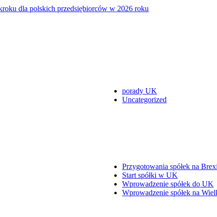
 kroku dla polskich przedsiębiorców w 2026 roku
porady UK
Uncategorized
Przygotowania spółek na Brexi
Start spółki w UK
Wprowadzenie spółek do UK
Wprowadzenie spółek na Wielk