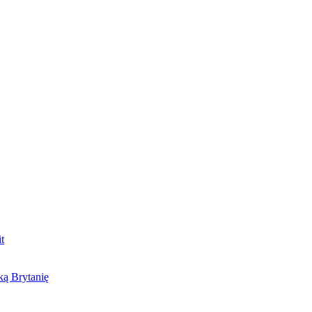
t
ą Brytanię