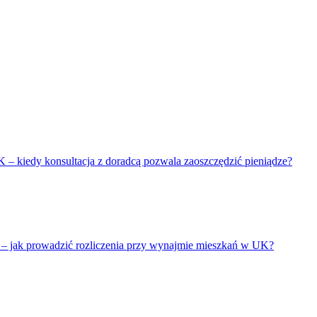
 – kiedy konsultacja z doradcą pozwala zaoszczędzić pieniądze?
– jak prowadzić rozliczenia przy wynajmie mieszkań w UK?