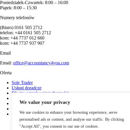
Poniedziałek-Czwartek: 8:00 – 16:00
Piątek: 8:00 – 15:30
Numery telefonów
(Biuro) 0161 505 2712
telefon: +44 0161 505 2712
kom: +44 7737 012 660
kom: +44 7737 937 907
Email
Email:
office@accountancy4you.com
Oferta
Sole Trader
Usługi doradcze
Dla inwestorów nieruchomości
Payroll
We value your privacy
Usługi księgowe
Obsługa Spółki Ltd
We use cookies to enhance your browsing experience, serve
Rozliczenia podatków w Anglii
personalised ads or content, and analyse our traffic. By clicking
"Accept All", you consent to our use of cookies.